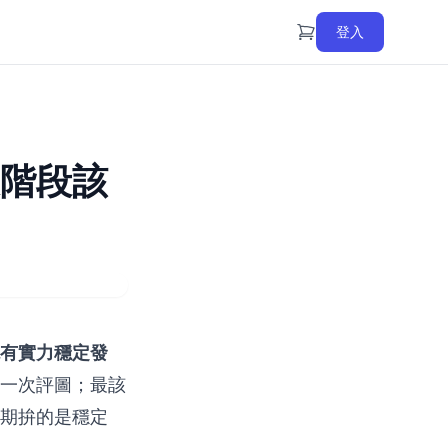
登入
階段該
有實力穩定發
一次評圖；最該
期拚的是穩定