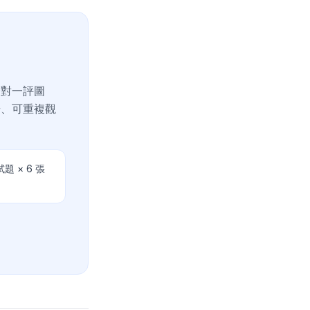
一對一評圖
步、可重複觀
 × 6 張