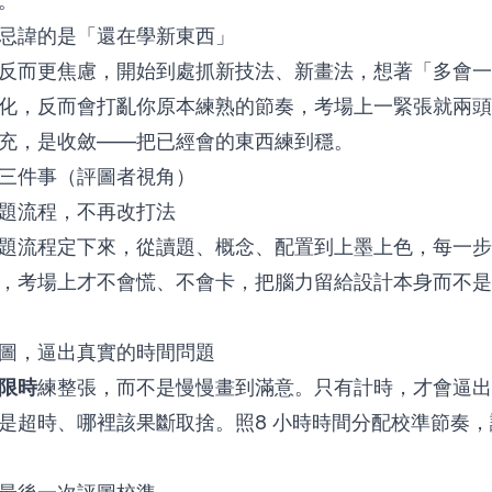
。
忌諱的是「還在學新東西」
反而更焦慮，開始到處抓新技法、新畫法，想著「多會一
化，反而會打亂你原本練熟的節奏，考場上一緊張就兩頭
充，是收斂——把已經會的東西練到穩。
三件事（評圖者視角）
題流程，不再改打法
題流程定下來，從讀題、概念、配置到上墨上色，每一步
，考場上才不會慌、不會卡，把腦力留給設計本身而不是
圖，逼出真實的時間問題
限時
練整張，而不是慢慢畫到滿意。只有計時，才會逼出
是超時、哪裡該果斷取捨。照
8 小時時間分配
校準節奏，