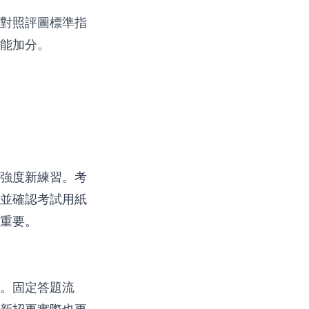
對照
評圖標準
指
能加分。
強度新練習。考
並確認
考試用紙
重要。
。固定答題流