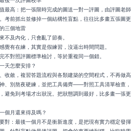
最後一次評圖校準
值最高：把一張限時完成的圖送
一對一評圖
，由評圖老師
。考前抓出並修掉一個結構性盲點，往往比多畫五張圖更
的三個地雷
來不及內化，只會亂了節奏。
感覺有在練，其實是假練習，沒逼出時間問題。
完不對照評圖標準檢討，等於重複同一個錯。
一天怎麼安排？
、收斂，複習答題流程與各類建築的空間程式，不再做高
神、別熬夜硬練，並把工具備齊——對照
工具清單
檢查，
，避免到考場才出狀況。把狀態調到最好，比多畫一張更
一個月還來得及嗎？
要對：最後一個月不是衝新進度，是把現有實力穩定發揮