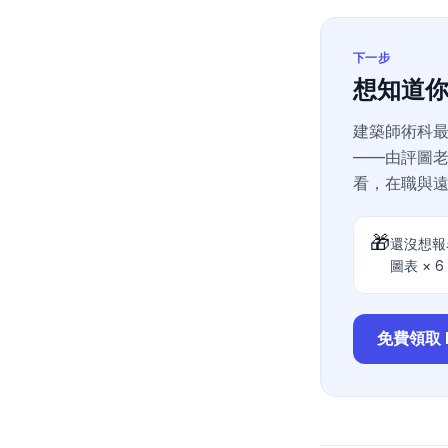
下一步
想知道
建築師術科
——由評圖
看，在職與
🎁
還沒想報
圖表 × 
免費領取 