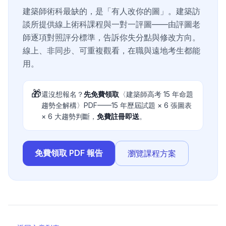
建築師術科最缺的，是「有人改你的圖」。建築訪
談所提供線上術科課程與一對一評圖——由評圖老
師逐項對照評分標準，告訴你失分點與修改方向。
線上、非同步、可重複觀看，在職與遠地考生都能
用。
🎁
還沒想報名？
先免費領取
〈建築師高考 15 年命題
趨勢全解構〉PDF——15 年歷屆試題 × 6 張圖表
× 6 大趨勢判斷，
免費註冊即送
。
免費領取 PDF 報告
瀏覽課程方案