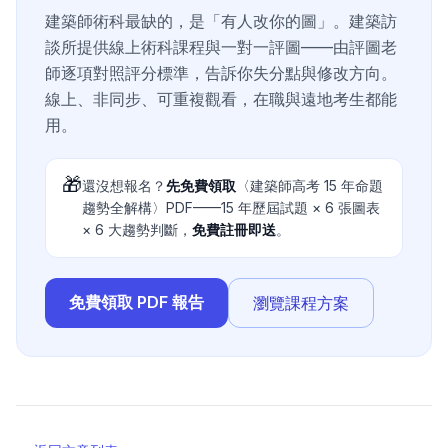
建築師術科最缺的，是「有人改你的圖」。建築訪
談所提供線上術科課程與一對一評圖——由評圖老
師逐項對照評分標準，告訴你失分點與修改方向。
線上、非同步、可重複觀看，在職與遠地考生都能
用。
🎁
還沒想報名？
先免費領取
〈建築師高考 15 年命題
趨勢全解構〉PDF——15 年歷屆試題 × 6 張圖表
× 6 大趨勢判斷，
免費註冊即送
。
免費領取 PDF 報告
瀏覽課程方案