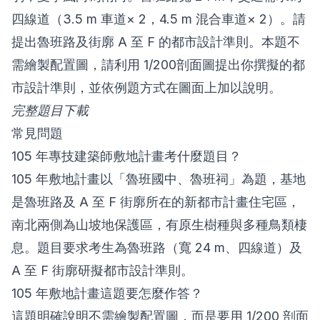
四線道（3.5 m 車道× 2，4.5 m 混合車道× 2）。請
提出魯班路及街廓 A 至 F 的都市設計準則。本題不
需繪製配置圖，請利用 1/200剖面圖提出你撰擬的都
市設計準則，並依例題方式在圖面上加以說明。
完整題目下載
常見問題
105 年專技建築師敷地計畫考什麼題目？
105 年敷地計畫以「魯班國中、魯班祠」為題，基地
是魯班路及 A 至 F 街廓所在的新都市計畫住宅區，
南北兩側為山坡地保護區，有原生樹種與多種鳥類棲
息。題目要求考生為魯班路（寬 24 m、四線道）及
A 至 F 街廓研擬都市設計準則。
105 年敷地計畫這題要怎麼作答？
這題明確說明不需繪製配置圖，而是要用 1/200 剖面