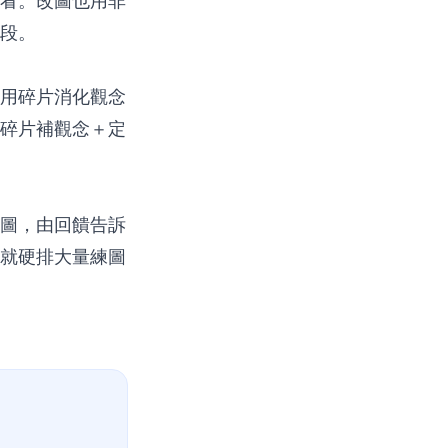
看。改圖也用非
段。
用碎片消化觀念
碎片補觀念＋定
圖，由回饋告訴
就硬排大量練圖