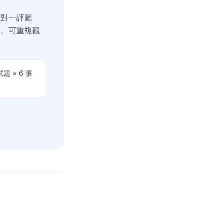
一對一評圖
步、可重複觀
 × 6 張