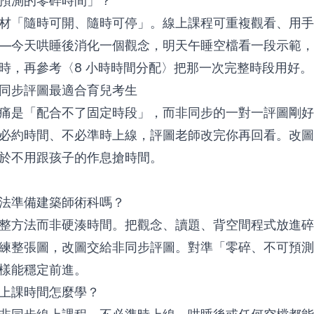
預測的零碎時間」？
材「隨時可開、隨時可停」。
線上課程可重複觀看、用手
—今天哄睡後消化一個觀念，明天午睡空檔看一段示範，
時，再參考〈
8 小時時間分配
〉把那一次完整時段用好。
同步評圖最適合育兒考生
痛是「配合不了固定時段」，而
非同步的一對一評圖
剛好
必約時間、不必準時上線，評圖老師改完你再回看。改圖
於不用跟孩子的作息搶時間。
法準備建築師術科嗎？
整方法而非硬湊時間。把觀念、讀題、背空間程式放進碎
練整張圖，改圖交給非同步評圖。對準「零碎、不可預測
樣能穩定前進。
上課時間怎麼學？