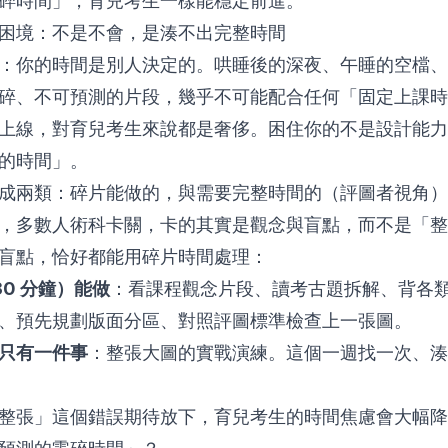
碎時間」，育兒考生一樣能穩定前進。
困境：不是不會，是湊不出完整時間
：你的時間是別人決定的。哄睡後的深夜、午睡的空檔、
碎、不可預測的片段，幾乎不可能配合任何「固定上課時
上線，對育兒考生來說都是奢侈。困住你的不是設計能力
的時間」。
成兩類：碎片能做的，與需要完整時間的（評圖者視角）
，多數人術科卡關，卡的其實是觀念與盲點，而不是「整
盲點，恰好都能用碎片時間處理：
30 分鐘）能做
：看課程觀念片段、讀考古題拆解、背各
、預先規劃版面分區、對照
評圖標準
檢查上一張圖。
只有一件事
：整張大圖的實戰演練。這個一週找一次、湊
整張」這個錯誤期待放下，育兒考生的時間焦慮會大幅降