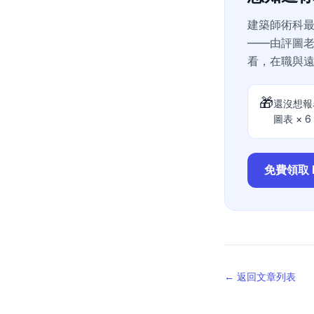
建築師術科
——由評圖
看，在職與
🎁
還沒想報
圖表 × 
免費領取 
← 返回文章列表