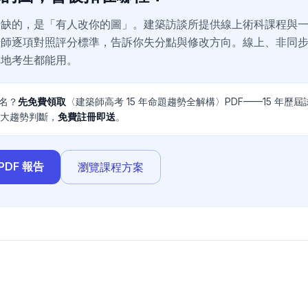
最缺的，是「有人改你的圖」。建築訪談所提供線上術科課程與
老師逐項對照評分標準，告訴你失分點與修改方向。線上、非同
遠地考生都能用。
名？
先免費領取
〈建築師高考 15 年命題趨勢全解構〉PDF——15 年歷屆試題
6 大趨勢判斷，
免費註冊即送
。
PDF 報告
瀏覽課程方案