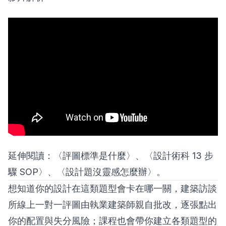
延伸閱讀：〈
評圖標準是什麼
〉、〈
設計術科 13 步
驟 SOP
〉、〈
設計題沒靈感怎麼辦
〉。
想知道你的設計在這類題型會卡在哪一關，
建築訪談
所線上一對一評圖
由執業建築師親自批改，逐張點出
你的配置與失分風險；課程也會帶你建立各類題型的